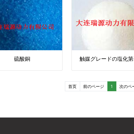
硫酸銅
触媒グレードの塩化第
首页
前のページ
1
次のペ