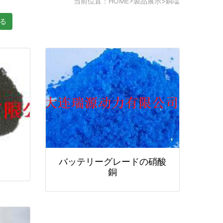
当前位置：
HOME
>
製品展示
>
銅塩
る
バッテリーグレードの硝酸
銅