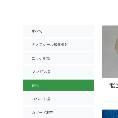
すべて
ナノスケール酸化亜鉛
ニッケル塩
マンガン塩
電
銅塩
コバルト塩
カソード材料