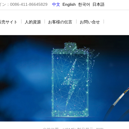
0086-411-86645829
中文
E
nglish
한국어
日本語
販売サイト
|
人的資源
|
お客様の伝言
|
お問い合せ
|