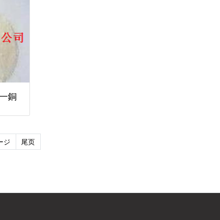
一銅
ージ
尾页