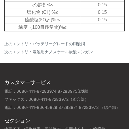
水溶物 %≤
0.15
-
塩化物 (Cl
) %≤
0.15
2-
硫酸塩(SO
)
% ≤
0.15
4
繊度（100目残留物)%≤
上のエントリ：
バッテリーグレードの硝酸銅
次のエントリ：
電池用ナノスケール炭酸マンガン
カスタマーサービス
電話：0086-411-87283974 87283975(総機)
ファックス：0086-411-87283972（総合部）
電話：0086-411-86645829 87283971 87283973 （総合部）
セクション
企業案内
情报発表
製品展示
販売サイト
人的資源