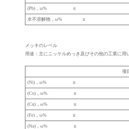
(Pb)
，
ω%
≤
水不溶解物，
ω%
≤
メッキのレベル
用途：主にニッケルめっき及びその他の工業に用
项
(Ni)
，
ω%
≥
(Co)
，
ω%
≤
(Cu)
，
ω%
≤
(Fe)
，
ω%
≤
(Na)
，
ω%
≤