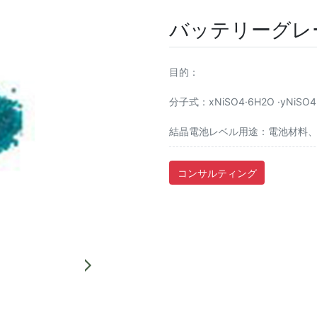
バッテリーグレ
目的：
分子式：xNiSO4·6H2O ·yNi
結晶電池レベル用途：電池材料
コンサルティング