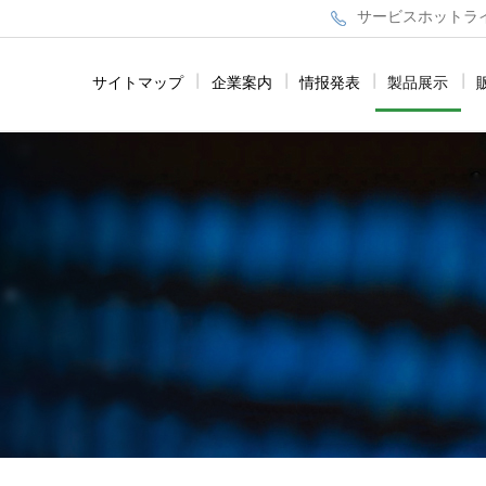
サービスホットライン：
サイトマップ
|
企業案内
|
情报発表
|
製品展示
|