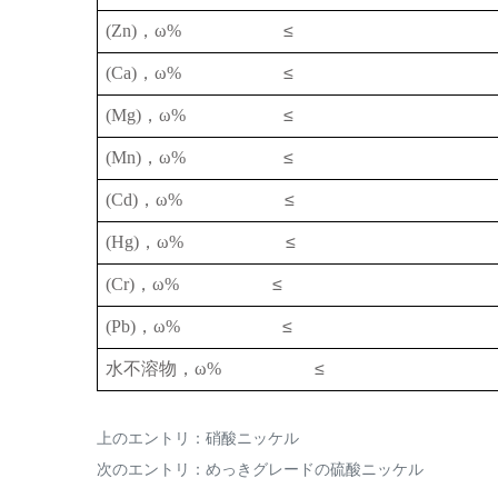
(Zn)
，
ω%
≤
(Ca)
，
ω%
≤
(Mg)
，
ω%
≤
(Mn)
，
ω%
≤
(Cd)
，
ω%
≤
(Hg)
，
ω%
≤
(Cr)
，
ω%
≤
(Pb)
，
ω%
≤
水不溶物，
ω%
≤
上のエントリ：
硝酸ニッケル
次のエントリ：
めっきグレードの硫酸ニッケル