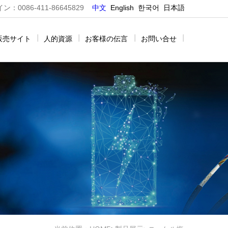
0086-411-86645829
中文
E
nglish
한국어
日本語
販売サイト
|
人的資源
|
お客様の伝言
|
お問い合せ
|