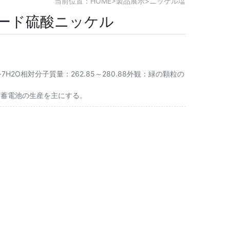
当前位置：
HOME
>
製品展示
>
ニッケル塩
ード硫酸ニッケル
SO4·7H2O相対分子質量：262.85～280.88外観：緑の顆粒の
、蓄電池の生産を主にする。