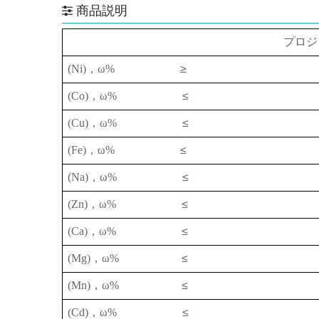
商品説明
プロジ
(Ni)
，
ω%
≥
(Co)
，
ω%
≤
(Cu)
，
ω%
≤
(Fe)
，
ω%
≤
(Na)
，
ω%
≤
(Zn)
，
ω%
≤
(Ca)
，
ω%
≤
(Mg)
，
ω%
≤
(Mn)
，
ω%
≤
(Cd)
，
ω%
≤