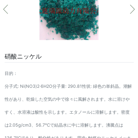
硝酸ニッケル
目的：
分子式: Ni(NO3)2·6H2O分子量: 290.81性状: 緑色の単斜晶。潮解
性があり、乾燥した空気の中で徐々に風解されます。水に溶けや
すく、水溶液は酸性を示します。エタノールに溶解します。密度
は2.05g/cm3、56.7℃で結晶水に中に溶解します。沸騰点は
136.7℃であり、酸化性があります。用途: 触媒やニッケルメッキ