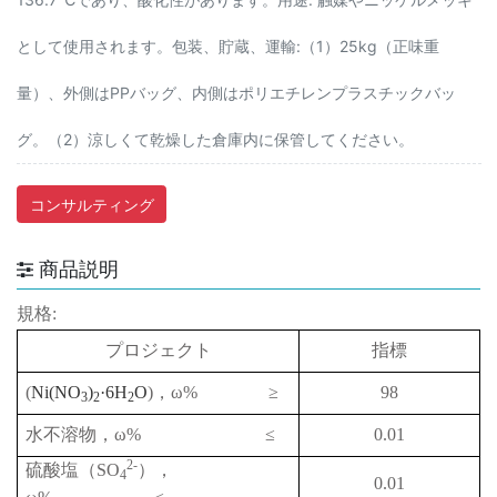
として使用されます。包装、貯蔵、運輸:（1）25kg（正味重
量）、外側はPPバッグ、内側はポリエチレンプラスチックバッ
グ。（2）涼しくて乾燥した倉庫内に保管してください。
コンサルティング
商品説明
規格:
プロジェクト
指標
(
Ni(NO
)
·6H
O
)
，
ω%
≥
98
3
2
2
水不溶物，
ω% ≤
0.01
2-
硫酸塩（
SO
），
4
0.01