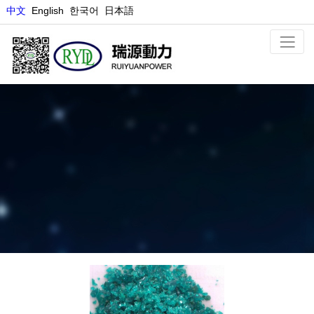
中文
E
nglish
한국어
日本語
ニッケル塩