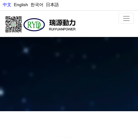
中文
E
nglish
한국어
日本語
カソード材料