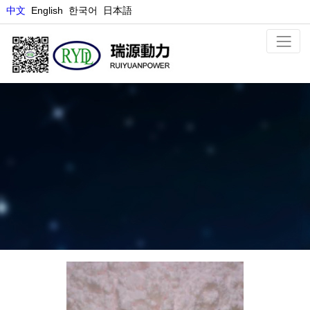
中文
E
nglish
한국어
日本語
マンガン塩