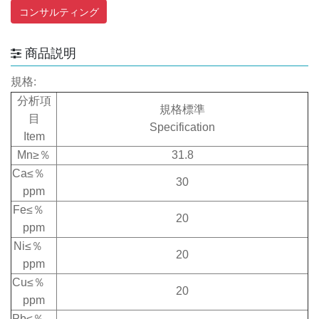
コンサルティング
商品説明
規格:
分析項
規格標準
目
Specification
Item
Mn
≥％
31.8
Ca
≤％
30
ppm
Fe
≤％
20
ppm
Ni
≤％
20
ppm
Cu
≤％
20
ppm
Pb
≤％